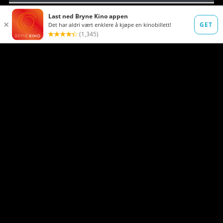
Lørdag 08. august • 16:30
Sal 3
Norsk Tale
2D
Dolby Atmos
Norsk Tekst
6 ÅR
Søndag 09. august • 12:30
Sal 3
Norsk Tale
2D
Dolby Atmos
Norsk Tekst
6 ÅR