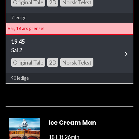
Original Tale
2D
Norsk Tekst
7 ledige
Bar, 18 års grense!
19:45
Sal 2
Original Tale
2D
Norsk Tekst
90 ledige
Ice Cream Man
18
| 1t 26min