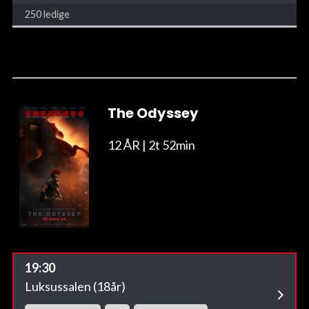
250 ledige
The Odyssey
12 ÅR
| 2t 52min
19:30
Luksussalen (18år)