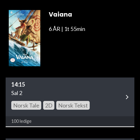
Vaiana
6 ÅR
| 1t 55min
14:15
Sal 2
Norsk Tale
2D
Norsk Tekst
100 ledige